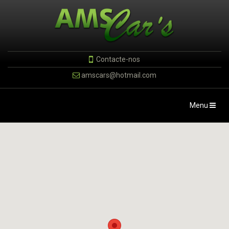
Contacte-nos
amscars@hotmail.com
Toggle
Menu
navigation