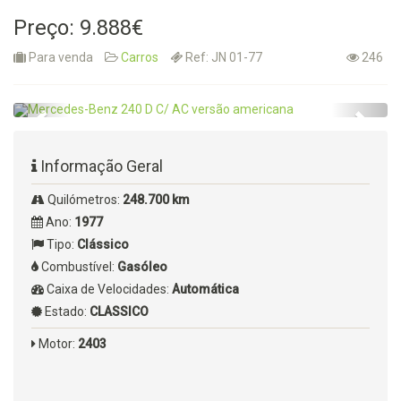
Preço: 9.888€
Para venda
Carros
Ref: JN 01-77
246
Informação Geral
Quilómetros:
248.700 km
Ano:
1977
Tipo:
Clássico
Combustível:
Gasóleo
Caixa de Velocidades:
Automática
Estado:
CLASSICO
Motor:
2403