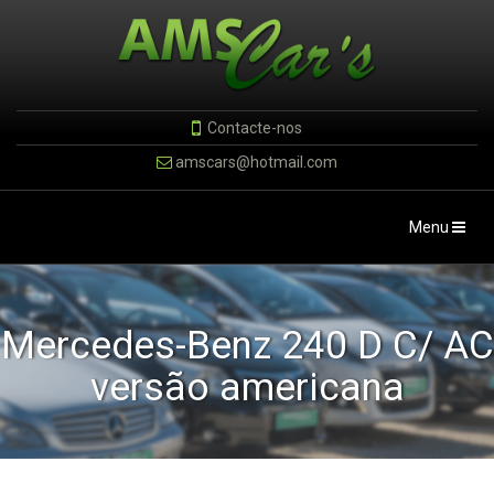
Contacte-nos
amscars@hotmail.com
Toggle
Menu
navigation
Mercedes-Benz 240 D C/ AC
versão americana