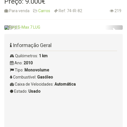
Preço: 9.000€
Para venda
Carros
Ref: 74-IR-82
219
Informação Geral
Quilómetros:
1 km
Ano:
2010
Tipo:
Monovolume
Combustível:
Gasóleo
Caixa de Velocidades:
Automática
Estado:
Usado